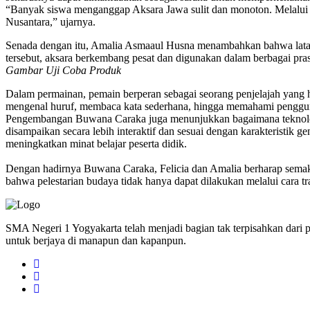
“Banyak siswa menganggap Aksara Jawa sulit dan monoton. Melalui g
Nusantara,” ujarnya.
Senada dengan itu, Amalia Asmaaul Husna menambahkan bahwa latar ke
tersebut, aksara berkembang pesat dan digunakan dalam berbagai pr
Gambar Uji Coba Produk
Dalam permainan, pemain berperan sebagai seorang penjelajah yang h
mengenal huruf, membaca kata sederhana, hingga memahami penggun
Pengembangan Buwana Caraka juga menunjukkan bagaimana teknologi d
disampaikan secara lebih interaktif dan sesuai dengan karakteristik 
meningkatkan minat belajar peserta didik.
Dengan hadirnya Buwana Caraka, Felicia dan Amalia berharap semakin
bahwa pelestarian budaya tidak hanya dapat dilakukan melalui cara tr
SMA Negeri 1 Yogyakarta telah menjadi bagian tak terpisahkan dari 
untuk berjaya di manapun dan kapanpun.