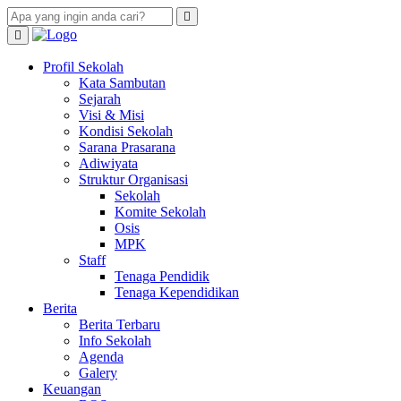
Profil Sekolah
Kata Sambutan
Sejarah
Visi & Misi
Kondisi Sekolah
Sarana Prasarana
Adiwiyata
Struktur Organisasi
Sekolah
Komite Sekolah
Osis
MPK
Staff
Tenaga Pendidik
Tenaga Kependidikan
Berita
Berita Terbaru
Info Sekolah
Agenda
Galery
Keuangan