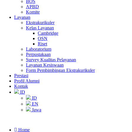
BOS
APBD
Komite
Layanan
Ekstrakurikuler
Kelas Layanan
Cambridge
OSN
Riset
Laboratorium
Perpustakaan
Survey Kualitas Pelayanan
Layanan Kesiswaan
Form Pembimbingan Ekstrakurikuler
Prestasi
Profil Alumni
Kontak
ID
ID
EN
Jawa
Home