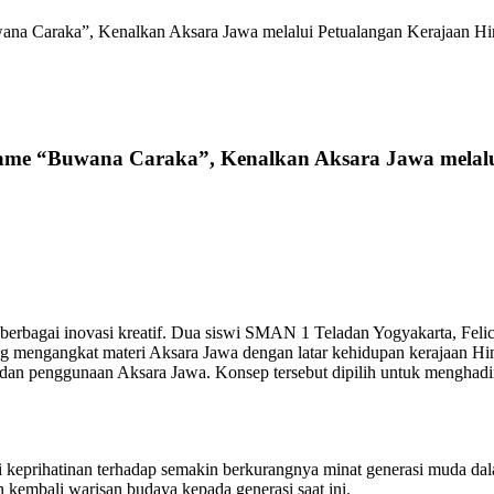
a Caraka”, Kenalkan Aksara Jawa melalui Petualangan Kerajaan H
me “Buwana Caraka”, Kenalkan Aksara Jawa melalu
 berbagai inovasi kreatif. Dua siswi SMAN 1 Teladan Yogyakarta, Feli
engangkat materi Aksara Jawa dengan latar kehidupan kerajaan Hind
 dan penggunaan Aksara Jawa. Konsep tersebut dipilih untuk menghadir
i keprihatinan terhadap semakin berkurangnya minat generasi muda da
kembali warisan budaya kepada generasi saat ini.