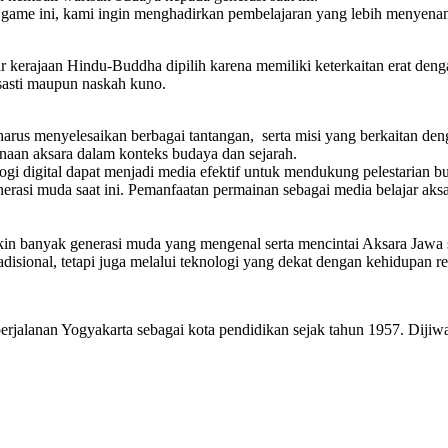
ame ini, kami ingin menghadirkan pembelajaran yang lebih menyenang
rajaan Hindu-Buddha dipilih karena memiliki keterkaitan erat dengan
asasti maupun naskah kuno.
arus menyelesaikan berbagai tantangan, serta misi yang berkaitan den
aan aksara dalam konteks budaya dan sejarah.
igital dapat menjadi media efektif untuk mendukung pelestarian bud
generasi muda saat ini. Pemanfaatan permainan sebagai media belajar a
 banyak generasi muda yang mengenal serta mencintai Aksara Jawa seb
adisional, tetapi juga melalui teknologi yang dekat dengan kehidupan r
perjalanan Yogyakarta sebagai kota pendidikan sejak tahun 1957. Dijiw