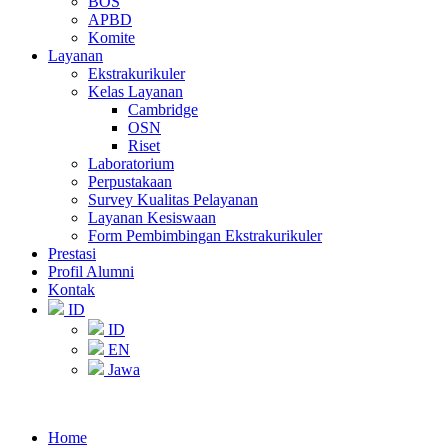
BOS
APBD
Komite
Layanan
Ekstrakurikuler
Kelas Layanan
Cambridge
OSN
Riset
Laboratorium
Perpustakaan
Survey Kualitas Pelayanan
Layanan Kesiswaan
Form Pembimbingan Ekstrakurikuler
Prestasi
Profil Alumni
Kontak
ID
ID
EN
Jawa
Home