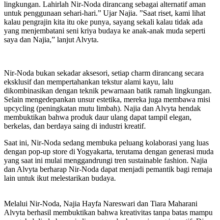
lingkungan. Lahirlah Nir-Noda dirancang sebagai alternatif aman
untuk penggunaan sehari-hari.” Ujar Najia. ”Saat riset, kami lihat
kalau pengrajin kita itu oke punya, sayang sekali kalau tidak ada
yang menjembatani seni kriya budaya ke anak-anak muda seperti
saya dan Najia,” lanjut Alvyta.
Nir-Noda bukan sekadar aksesori, setiap charm dirancang secara
eksklusif dan mempertahankan tekstur alami kayu, lalu
dikombinasikan dengan teknik pewarnaan batik ramah lingkungan.
Selain mengedepankan unsur estetika, mereka juga membawa misi
upcycling (peningkatan mutu limbah). Najia dan Alvyta hendak
membuktikan bahwa produk daur ulang dapat tampil elegan,
berkelas, dan berdaya saing di industri kreatif.
Saat ini, Nir-Noda sedang membuka peluang kolaborasi yang luas
dengan pop-up store di Yogyakarta, terutama dengan generasi muda
yang saat ini mulai menggandrungi tren sustainable fashion. Najia
dan Alvyta berharap Nir-Noda dapat menjadi pemantik bagi remaja
lain untuk ikut melestarikan budaya.
Melalui Nir-Noda, Najia Hayfa Nareswari dan Tiara Maharani
Alvyta berhasil membuktikan bahwa kreativitas tanpa batas mampu