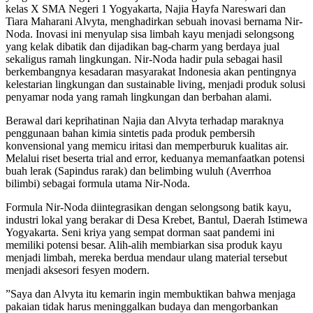
kelas X SMA Negeri 1 Yogyakarta, Najia Hayfa Nareswari dan
Tiara Maharani Alvyta, menghadirkan sebuah inovasi bernama Nir-
Noda. Inovasi ini menyulap sisa limbah kayu menjadi selongsong
yang kelak dibatik dan dijadikan bag-charm yang berdaya jual
sekaligus ramah lingkungan. Nir-Noda hadir pula sebagai hasil
berkembangnya kesadaran masyarakat Indonesia akan pentingnya
kelestarian lingkungan dan sustainable living, menjadi produk solusi
penyamar noda yang ramah lingkungan dan berbahan alami.
Berawal dari keprihatinan Najia dan Alvyta terhadap maraknya
penggunaan bahan kimia sintetis pada produk pembersih
konvensional yang memicu iritasi dan memperburuk kualitas air.
Melalui riset beserta trial and error, keduanya memanfaatkan potensi
buah lerak (Sapindus rarak) dan belimbing wuluh (Averrhoa
bilimbi) sebagai formula utama Nir-Noda.
Formula Nir-Noda diintegrasikan dengan selongsong batik kayu,
industri lokal yang berakar di Desa Krebet, Bantul, Daerah Istimewa
Yogyakarta. Seni kriya yang sempat dorman saat pandemi ini
memiliki potensi besar. Alih-alih membiarkan sisa produk kayu
menjadi limbah, mereka berdua mendaur ulang material tersebut
menjadi aksesori fesyen modern.
”Saya dan Alvyta itu kemarin ingin membuktikan bahwa menjaga
pakaian tidak harus meninggalkan budaya dan mengorbankan