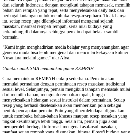
dari seluruh Indonesia dengan mengikuti tahapan memasak, memilih
bahan dan rempah yang tepat, serta menyelesaikan daily task dan
berbagai tantangan untuk membuka resep-resep baru. Tidak hanya
itu, setiap resep juga dilengkapi informasi mengenai sejarah
masakan, manfaat rempah-rempah, serta nilai budaya yang
terkandung di dalamnya sehingga pemain dapat belajar sambil
bermain.
"Kami ingin menghadirkan media belajar yang menyenangkan agar
generasi muda bisa lebih mengenal dan mencintai kekayaan kuliner
Nusantara melalui game," ujar Alya.
Gambar anak SMA memainkan game REMPAH
Cara memainkan REMPAH cukup sederhana. Pemain akan
memulai permainan dengan permintaan resep masakan tradisional
sesuai level. Selanjutnya, pemain mengikuti tahapan memasak mulai
dari memilih bahan, mengolah rempah-rempah, hingga
menyelesaikan hidangan sesuai instruksi dalam permainan. Setiap
resep yang berhasil diselesaikan akan memberikan poin sebagai
bentuk pencapaian pemain. Poin yang diperoleh dapat digunakan
untuk membuka bahan-bahan khusus maupun resep masakan yang
tingkat kesulitannya lebih tinggi. Selain itu, pemain juga akan
memperoleh berbagai informasi mengenai asal-usul masakan,
manfaat setiap rempah yang digunakan, hingga filosofi budaya yang