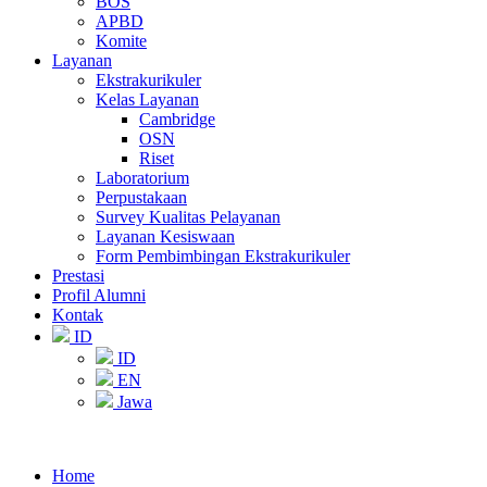
BOS
APBD
Komite
Layanan
Ekstrakurikuler
Kelas Layanan
Cambridge
OSN
Riset
Laboratorium
Perpustakaan
Survey Kualitas Pelayanan
Layanan Kesiswaan
Form Pembimbingan Ekstrakurikuler
Prestasi
Profil Alumni
Kontak
ID
ID
EN
Jawa
Home