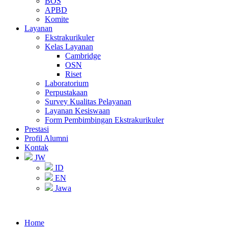
BOS
APBD
Komite
Layanan
Ekstrakurikuler
Kelas Layanan
Cambridge
OSN
Riset
Laboratorium
Perpustakaan
Survey Kualitas Pelayanan
Layanan Kesiswaan
Form Pembimbingan Ekstrakurikuler
Prestasi
Profil Alumni
Kontak
JW
ID
EN
Jawa
Home