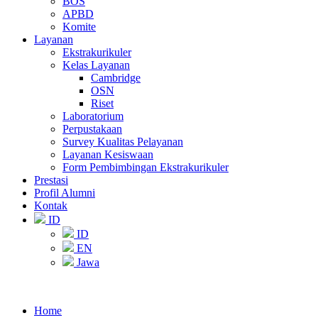
BOS
APBD
Komite
Layanan
Ekstrakurikuler
Kelas Layanan
Cambridge
OSN
Riset
Laboratorium
Perpustakaan
Survey Kualitas Pelayanan
Layanan Kesiswaan
Form Pembimbingan Ekstrakurikuler
Prestasi
Profil Alumni
Kontak
ID
ID
EN
Jawa
Home