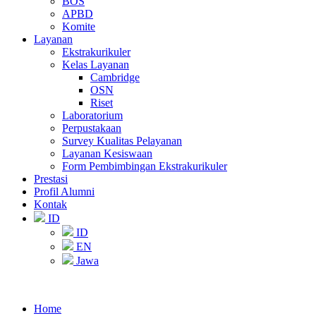
BOS
APBD
Komite
Layanan
Ekstrakurikuler
Kelas Layanan
Cambridge
OSN
Riset
Laboratorium
Perpustakaan
Survey Kualitas Pelayanan
Layanan Kesiswaan
Form Pembimbingan Ekstrakurikuler
Prestasi
Profil Alumni
Kontak
ID
ID
EN
Jawa
Home